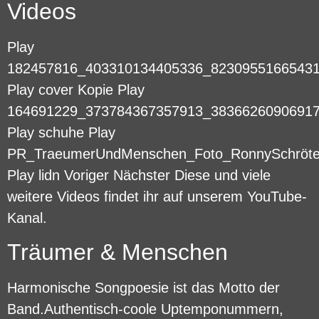
Videos
Play
182457816_403310134405336_8230955166543
Play cover Kopie Play
164691229_373784367357913_3836626090691
Play schuhe Play
PR_TraeumerUndMenschen_Foto_RonnySchröte
Play lidn Voriger Nächster Diese und viele
weitere Videos findet ihr auf unserem YouTube-
Kanal.
Träumer & Menschen
Harmonische Songpoesie ist das Motto der
Band.Authentisch-coole Uptemponummern,